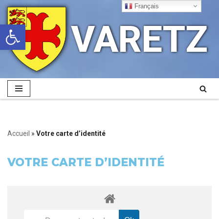
Français
VARETZ
Ouvrir la barre d’outils
Aller
au
contenu
Accueil
»
Votre carte d’identité
VOTRE CARTE D’IDENTITÉ