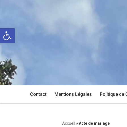
Aller
au
Ouvrir la barre d’outils
contenu
Contact
Mentions Légales
Politique de 
Accueil
»
Acte de mariage