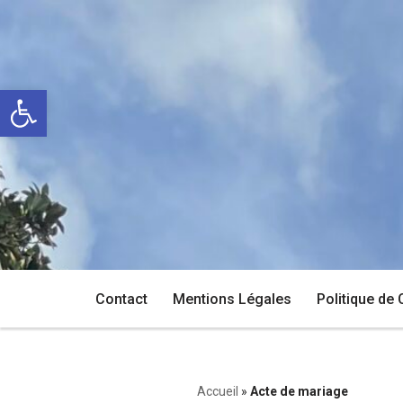
Aller
au
Ouvrir la barre d’outils
contenu
Contact
Mentions Légales
Politique de 
Accueil
»
Acte de mariage