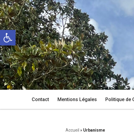
Aller
au
Ouvrir la barre d’outils
contenu
Contact
Mentions Légales
Politique de 
Accueil
»
Urbanisme