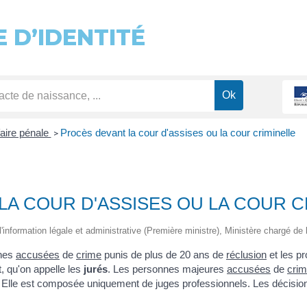
 D’IDENTITÉ
faire pénale
Procès devant la cour d'assises ou la cour criminelle
>
A COUR D'ASSISES OU LA COUR C
 l'information légale et administrative (Première ministre), Ministère chargé de 
nnes
accusées
de
crime
punis de plus de 20 ans de
réclusion
et les p
t, qu'on appelle les
jurés
. Les personnes majeures
accusées
de
cri
. Elle est composée uniquement de juges professionnels. Les décisio