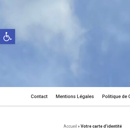
Aller
au
Ouvrir la barre d’outils
contenu
Contact
Mentions Légales
Politique de 
Accueil
»
Votre carte d’identité