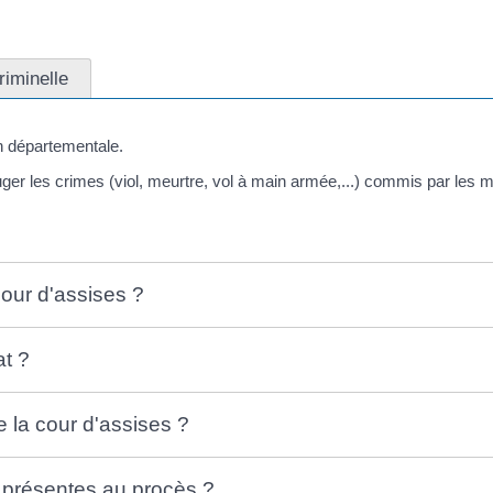
riminelle
on départementale.
uger les crimes (viol, meurtre, vol à main armée,...) commis par les 
our d'assises ?
at ?
la cour d'assises ?
s présentes au procès ?