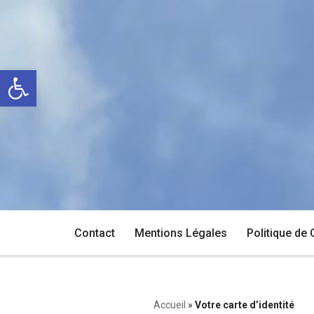
Aller
au
Ouvrir la barre d’outils
contenu
Contact
Mentions Légales
Politique de 
Accueil
»
Votre carte d’identité