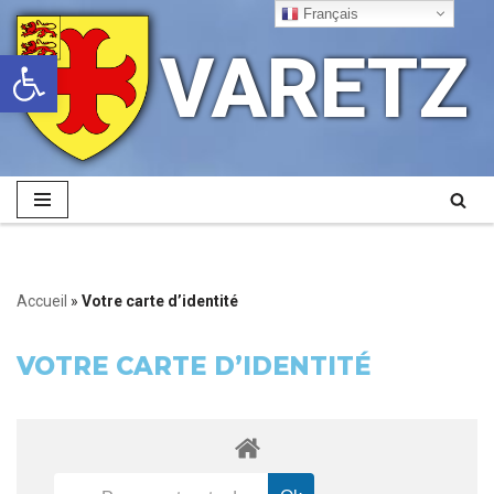
Français
VARETZ
Ouvrir la barre d’outils
Aller
au
contenu
Accueil
»
Votre carte d’identité
VOTRE CARTE D’IDENTITÉ