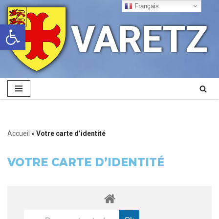
Français
VARETZ
Ouvrir la barre d’outils
Aller
au
contenu
Accueil
»
Votre carte d’identité
VOTRE CARTE D’IDENTITÉ